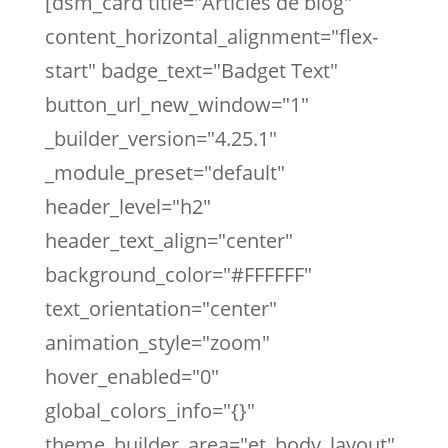
[dsm_card title="Articles de blog"
content_horizontal_alignment="flex-
start" badge_text="Badget Text"
button_url_new_window="1"
_builder_version="4.25.1"
_module_preset="default"
header_level="h2"
header_text_align="center"
background_color="#FFFFFF"
text_orientation="center"
animation_style="zoom"
hover_enabled="0"
global_colors_info="{}"
theme_builder_area="et_body_layout"