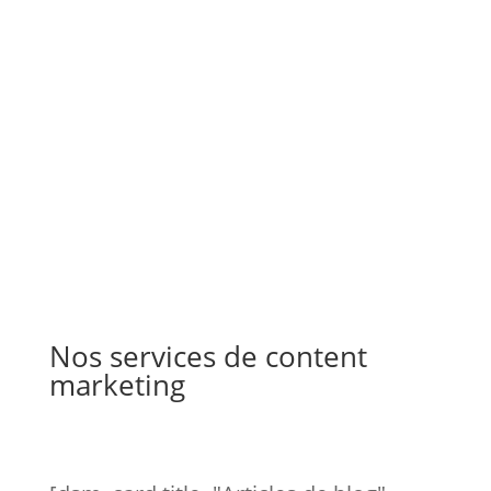
47% des acheteurs consulte de 3 à 5
éléments de contenu avant d'interagir
avec un commercial.
Nos services de content
marketing