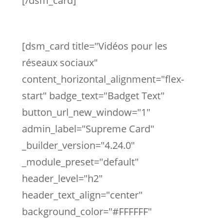
[/dsm_card]
[dsm_card title="Vidéos pour les
réseaux sociaux"
content_horizontal_alignment="flex-
start" badge_text="Badget Text"
button_url_new_window="1"
admin_label="Supreme Card"
_builder_version="4.24.0"
_module_preset="default"
header_level="h2"
header_text_align="center"
background_color="#FFFFFF"