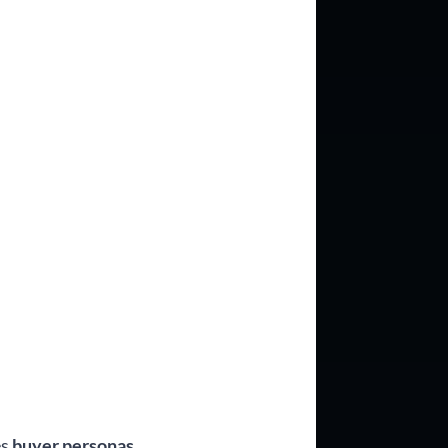
es
buyer personas