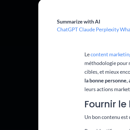
Summarize with AI
ChatGPT
Claude
Perplexity
Wha
Le
content marketing 
méthodologie pour ne
cibles, et mieux enc
la bonne personne,
leurs actions market
Fournir l
Un bon contenu est u