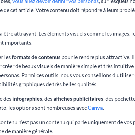
ibles,
vous allez devoir définir vos personas
, sur lesquels n
ite de cet article. Votre contenu doit répondre à leurs prob
i être attrayant. Les éléments visuels comme les images, l
nt importants.
er les
formats de contenus
pour le rendre plus attractive. Il
 créer de beaux visuels de manière simple et très intuitive 
ersonas. Parmi ces outils, nous vous conseillons d’utiliser
ilités graphiques de très belles qualités.
re des
infographies
, des
affiches publicitaires
, des pochette
to, les options sont nombreuses avec
Canva
.
 contenu n’est pas un contenu qui parle uniquement de vos 
se de manière générale.