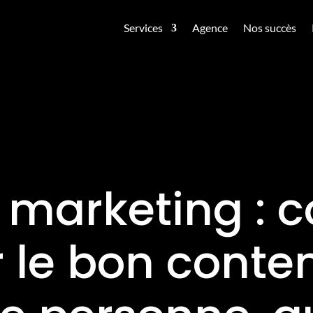
Services
Agence
Nos succès
 marketing :
r le bon conten