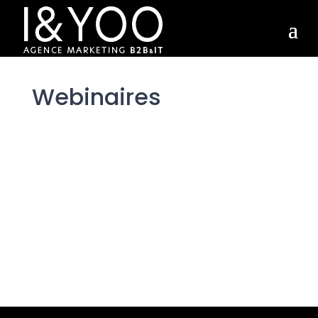
Webinaires
Des webinaires pensés pour
apporter aux décideurs
marketing les clés pour mieux
comprendre les enjeux du
marketing IT.