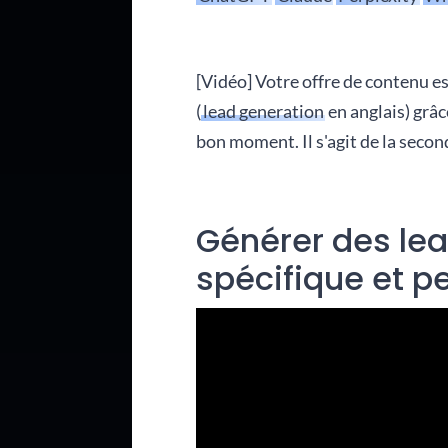
[Vidéo] Votre offre de contenu es
(
lead generation
en anglais) grâc
bon moment. Il s'agit de la seco
Générer des lea
spécifique et p