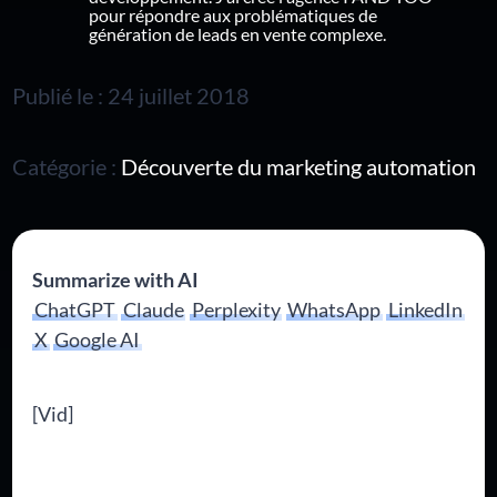
pour répondre aux problématiques de
génération de leads en vente complexe.
Publié le : 24 juillet 2018
Catégorie :
Découverte du marketing automation
Summarize with AI
ChatGPT
Claude
Perplexity
WhatsApp
LinkedIn
X
Google AI
[Vid]