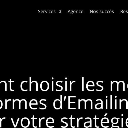
Services
Agence
Nos succès
Res
 choisir les me
ormes d’Emaili
r votre stratégi