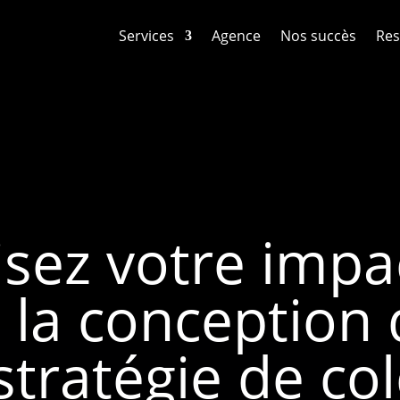
Services
Agence
Nos succès
Res
sez votre impac
 la conception
tratégie de co