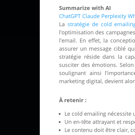
Summarize with AI
ChatGPT
Claude
Perplexity
Wh
La
stratégie de cold emailin
l’optimisation des campagnes 
l’email. En effet, la concept
assurer un message ciblé qui
stratégie réside dans la ca
susciter des émotions. Selon
soulignant ainsi l’importan
marketing digital, devient alo
À retenir :
Le cold emailing nécessite 
Un en-tête attrayant et resp
Le contenu doit être clair, c