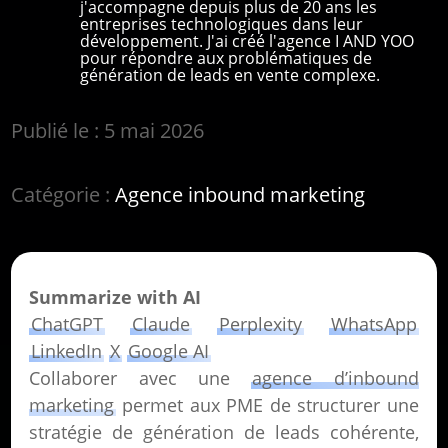
j'accompagne depuis plus de 20 ans les
entreprises technologiques dans leur
développement. J'ai créé l'agence I AND YOO
pour répondre aux problématiques de
génération de leads en vente complexe.
Publié le : 5 mai 2026
Catégorie :
Agence inbound marketing
Summarize with AI
ChatGPT
Claude
Perplexity
WhatsApp
LinkedIn
X
Google AI
Collaborer avec une
agence d’inbound
marketing
permet aux PME de structurer une
stratégie de génération de leads cohérente,