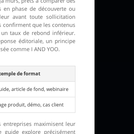
déjà mûrs, prêts à comparer des
urs en phase de découverte ou
eur avant toute sollicitation
s confirment que les contenus
 un taux de rebond inférieur.
ponse éditoriale, un principe
ialisée comme I AND YOO.
xemple de format
ide, article de fond, webinaire
age produit, démo, cas client
s entreprises maximisent leur
 ce guide explore précisément