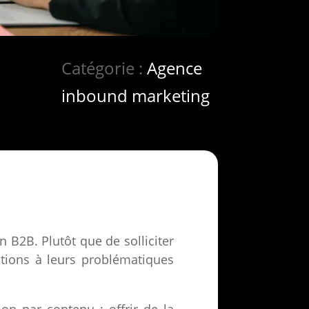
Catégorie :
Agence
inbound marketing
n B2B. Plutôt que de solliciter
utions à leurs problématiques
ion par contenu : offrir de la