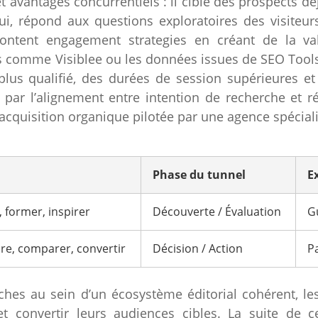
et avantages concurrentiels : il cible des prospects 
 lui, répond aux questions exploratoires des visite
 content engagement strategies en créant de la val
 comme Visiblee ou les données issues de SEO Tool
 plus qualifié, des durées de session supérieures et
 par l’alignement entre intention de recherche et ré
d’acquisition organique pilotée par une agence spéc
Phase du tunnel
E
 former, inspirer
Découverte / Évaluation
Gu
re, comparer, convertir
Décision / Action
P
ches au sein d’un écosystème éditorial cohérent, le
r et convertir leurs audiences cibles. La suite de