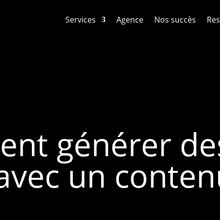
Services
Agence
Nos succès
Res
nt générer des
 avec un contenu