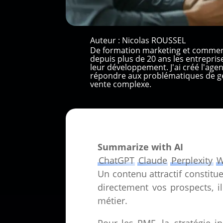
Auteur :
Nicolas ROUSSEL
De formation marketing et commer
depuis plus de 20 ans les entrepri
leur développement. J'ai créé l'ag
répondre aux problématiques de gé
vente complexe.
Summarize with AI
ChatGPT
Claude
Perplexity
W
Un contenu attractif constitue
directement vos prospects, i
métier.
Pour les PME, la
stratégie 