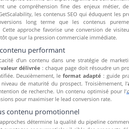
nt une compréhension fine des enjeux métier, des
GetScalability, les contenus SEO qui éduquent les p
nversions long terme que les contenus puremen
). Cette approche favorise une conversion de visiteu
utôt que sur la pression commerciale immédiate.
n contenu performant
efficacité d’un contenu dans une stratégie de marke
a
valeur délivrée
: chaque page doit résoudre un pr
ntifiée. Deuxièmement, le
format adapté
: guide pra
e niveau de maturité du prospect. Troisièmement, l’
’intention de recherche. Un contenu optimisé pour l’
sions pour maximiser le lead conversion rate.
us contenu promotionnel
x approches détermine la qualité du pipeline commer