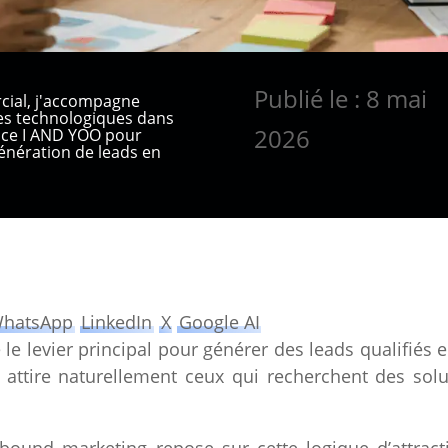
Publié le : 8 mai
cial, j'accompagne
ses technologiques dans
2026
ence I AND YOO pour
nération de leads en
hatsApp
LinkedIn
X
Google AI
 le levier principal pour générer des leads qualifiés e
l attire naturellement ceux qui recherchent des sol
inbound marketing
repose sur cette logique d’attract