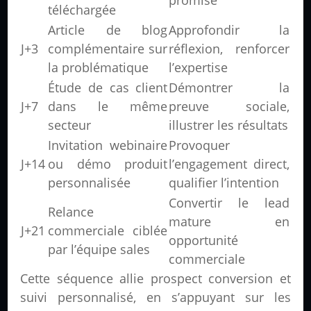
promise
téléchargée
Article de blog
Approfondir la
J+3
complémentaire sur
réflexion, renforcer
la problématique
l’expertise
Étude de cas client
Démontrer la
J+7
dans le même
preuve sociale,
secteur
illustrer les résultats
Invitation webinaire
Provoquer
J+14
ou démo produit
l’engagement direct,
personnalisée
qualifier l’intention
Convertir le lead
Relance
mature en
J+21
commerciale ciblée
opportunité
par l’équipe sales
commerciale
Cette séquence allie prospect conversion et
suivi personnalisé, en s’appuyant sur les