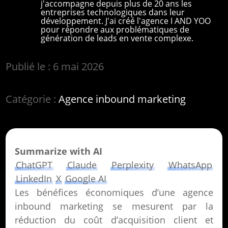
j'accompagne depuis plus de 20 ans les
entreprises technologiques dans leur
développement. J'ai créé l'agence I AND YOO
pour répondre aux problématiques de
génération de leads en vente complexe.
Publié le : 6 mai 2026
Catégorie :
Agence inbound marketing
Summarize with AI
ChatGPT
Claude
Perplexity
WhatsApp
LinkedIn
X
Google AI
Les bénéfices économiques d’une agence
inbound marketing se mesurent par la
réduction du coût d’acquisition client et