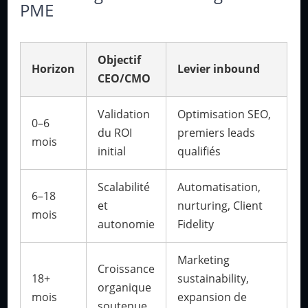
PME
Objectif
Horizon
Levier inbound
CEO/CMO
Validation
Optimisation SEO,
0–6
du ROI
premiers leads
mois
initial
qualifiés
Scalabilité
Automatisation,
6–18
et
nurturing, Client
mois
autonomie
Fidelity
Marketing
Croissance
18+
sustainability,
organique
mois
expansion de
soutenue