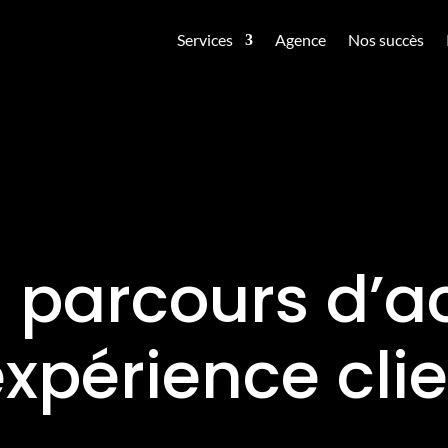
Services
Agence
Nos succès
u parcours d’
expérience cli