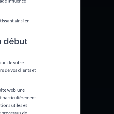
tade influence
tissant ainsi en
u début
sion de votre
s de vos clients et
site web, une
est particulièrement
tions utiles et
le processus de