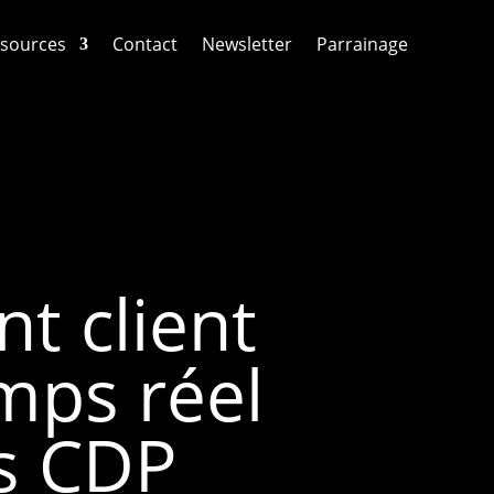
sources
Contact
Newsletter
Parrainage
t client
emps réel
es CDP