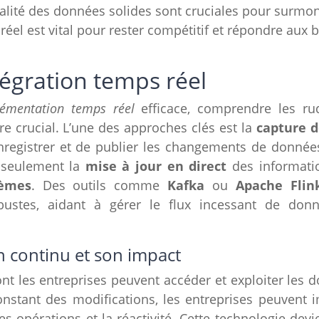
ité des données solides sont cruciales pour surmonte
 réel est vital pour rester compétitif et répondre au
tégration temps réel
émentation temps réel
efficace, comprendre les ru
re crucial. L’une des approches clés est la
capture 
registrer et de publier les changements de données
n seulement la
mise à jour en direct
des informati
tèmes
. Des outils comme
Kafka
ou
Apache Flin
bustes, aidant à gérer le flux incessant de donn
 continu et son impact
t les entreprises peuvent accéder et exploiter les 
constant des modifications, les entreprises peuvent
es opérations et la réactivité. Cette technologie devi