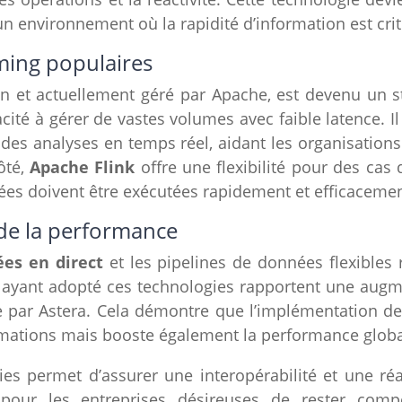
n environnement où la rapidité d’information est crit
ming populaires
In et actuellement géré par Apache, est devenu un 
ité à gérer de vastes volumes avec faible latence. Il
des analyses en temps réel, aidant les organisation
ôté,
Apache Flink
offre une flexibilité pour des cas 
ées doivent être exécutées rapidement et efficacemen
n de la performance
es en direct
et les pipelines de données flexibles r
 ayant adopté ces technologies rapportent une augme
par Astera. Cela démontre que l’implémentation de
ormations mais booste également la performance global
es permet d’assurer une interopérabilité et une réa
pour les entreprises désireuses de rester compét