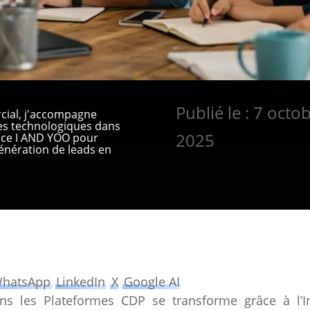
Publié le : 7 octo
cial, j'accompagne
ses technologiques dans
2025
ence I AND YOO pour
nération de leads en
hatsApp
LinkedIn
X
Google AI
s les Plateformes CDP se transforme grâce à l’In