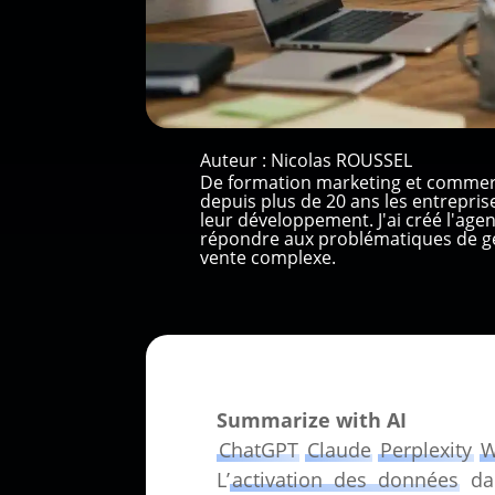
Auteur :
Nicolas ROUSSEL
De formation marketing et commer
depuis plus de 20 ans les entrepri
leur développement. J'ai créé l'ag
répondre aux problématiques de gé
vente complexe.
Summarize with AI
ChatGPT
Claude
Perplexity
W
L’
activation des données
dan