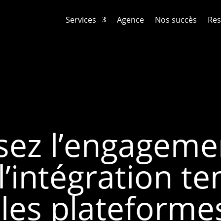
Services
Agence
Nos succès
Res
ez l’engagemen
l’intégration t
les plateform