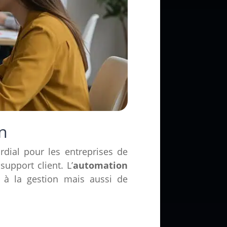
n
rdial pour les entreprises de
upport client. L’
automation
 à la gestion mais aussi de