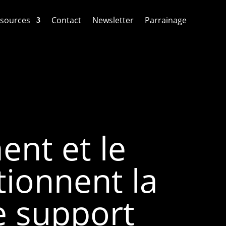
sources
Contact
Newsletter
Parrainage
nt et le
tionnent la
e support