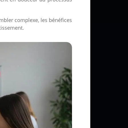
embler complexe, les bénéfices
stissement.