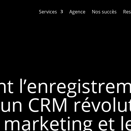
Services
Agence
Nos succès
Res
 l’enregistreme
 un CRM révolu
e marketing et l