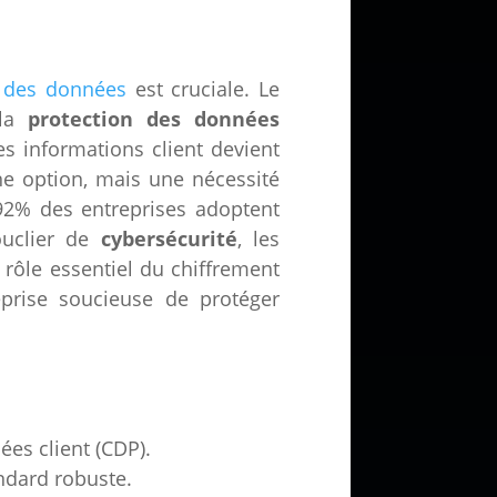
é des données
est cruciale. Le
 la
protection des données
es informations client devient
ne option, mais une nécessité
 92% des entreprises adoptent
ouclier de
cybersécurité
, les
 rôle essentiel du chiffrement
eprise soucieuse de protéger
es client (CDP).
ndard robuste.