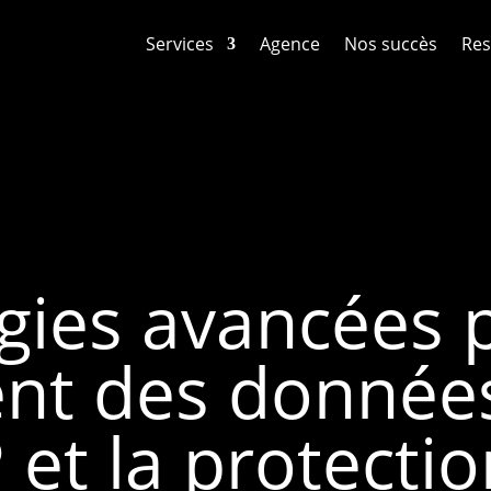
Services
Agence
Nos succès
Res
gies avancées 
ent des données
et la protecti