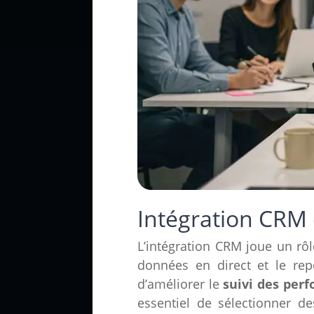
Intégration CRM
L’intégration CRM joue un rôl
données en direct et le repo
d’améliorer le
suivi des per
essentiel de sélectionner d