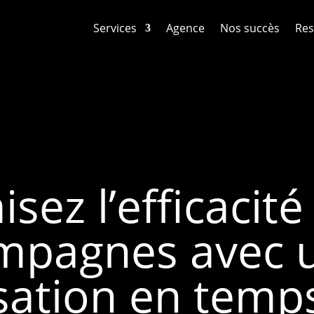
Services
Agence
Nos succès
Res
sez l’efficacité
mpagnes avec 
sation en temps