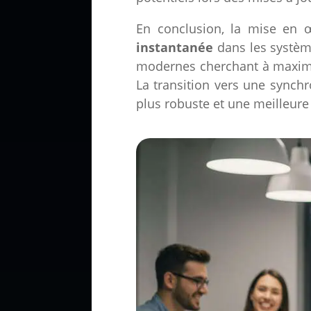
En conclusion, la mise en 
instantanée
dans les systèm
modernes cherchant à maximise
La transition vers une synch
plus robuste et une meilleure