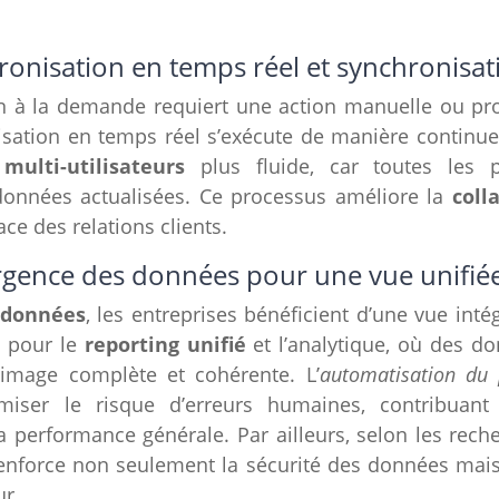
ronisation en temps réel et synchronisa
on à la demande requiert une action manuelle ou p
isation en temps réel s’exécute de manière continue. 
multi-utilisateurs
plus fluide, car toutes les p
nnées actualisées. Ce processus améliore la
coll
ace des relations clients.
rgence des données pour une vue unifié
 données
, les entreprises bénéficient d’une vue inté
l pour le
reporting unifié
et l’analytique, où des do
 image complète et cohérente. L’
automatisation du 
ser le risque d’erreurs humaines, contribuant 
a performance générale. Par ailleurs, selon les rech
renforce non seulement la sécurité des données mais 
ur.