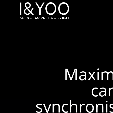
Maximi
ca
synchroni