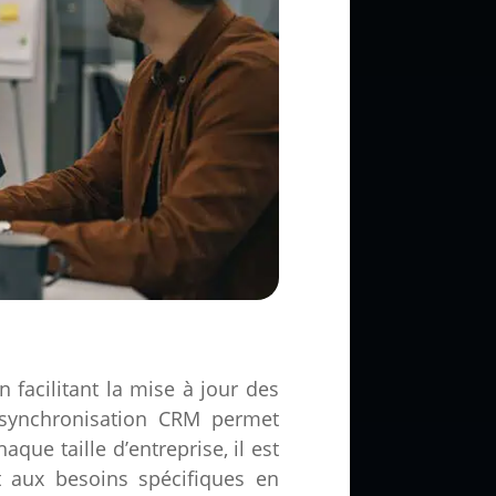
 facilitant la mise à jour des
de synchronisation CRM permet
que taille d’entreprise, il est
t aux besoins spécifiques en