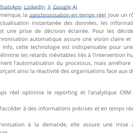
hatsApp
LinkedIn
X
Google AI
umérique, la
synchronisation en temps réel
joue un rô
’actualisation instantanée des données, les inform
et une prise de décision éclairée. Pour les décid
hronisation automatique assure une vision claire et
e Info, cette technologie est indispensable pour un
élimine les retards inévitables liés à l’intervention
ement l’automatisation du processus, mais améliore
forçant ainsi la réactivité des organisations face au
ps réel optimise le reporting et l’analytique CR
’accéder à des informations précises et en temps ré
onisation à la demande, elle assure une mise à j
urs.