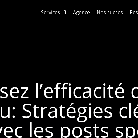
Services
Agence
Nos succès
Res
ez l’efficacité 
u: Stratégies cl
vec les posts s