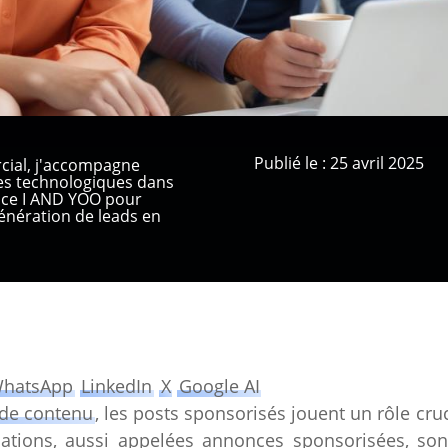
Publié le : 25 avril 2025
cial, j'accompagne
ses technologiques dans
ence I AND YOO pour
nération de leads en
hatsApp
LinkedIn
X
Google AI
 de contenu
, les posts sponsorisés jouent un rôle cruc
ications, aussi appelées annonces sponsorisées, so