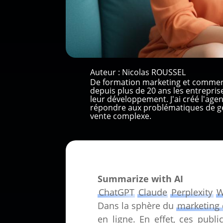
Auteur :
Nicolas ROUSSEL
De formation marketing et commer
depuis plus de 20 ans les entrepri
leur développement. J'ai créé l'ag
répondre aux problématiques de gé
vente complexe.
Summarize with AI
ChatGPT
Claude
Perplexity
W
Dans la sphère du
marketing
en ligne. En effet, ces publ