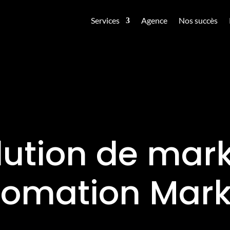
Services
Agence
Nos succès
lution de mar
tomation Mark