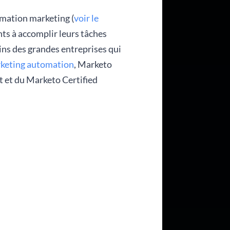
omation marketing (
voir le
ients à accomplir leurs tâches
ins des grandes entreprises qui
rketing automation
, Marketo
t et du Marketo Certified