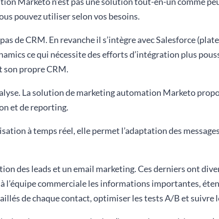
ion Marketo n’est pas une solution tout-en-un comme peut l
s pouvez utiliser selon vos besoins.
as de CRM. En revanche il s’intègre avec Salesforce (platef
amics ce qui nécessite des efforts d’intégration plus po
t son propre CRM.
nalyse. La solution de marketing automation Marketo propo
ion et de reporting.
ation à temps réel, elle permet l’adaptation des messages
ion des leads et un email marketing. Ces derniers ont div
r à l’équipe commerciale les informations importantes, éte
aillés de chaque contact, optimiser les tests A/B et suivre 