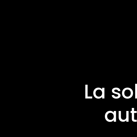
La so
au