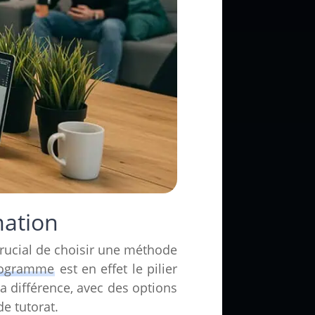
mation
crucial de choisir une méthode
rogramme
est en effet le pilier
a différence, avec des options
de tutorat.