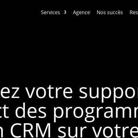
Services
Agence
Nos succès
Res
ez votre support
ct des progra
 CRM sur votre