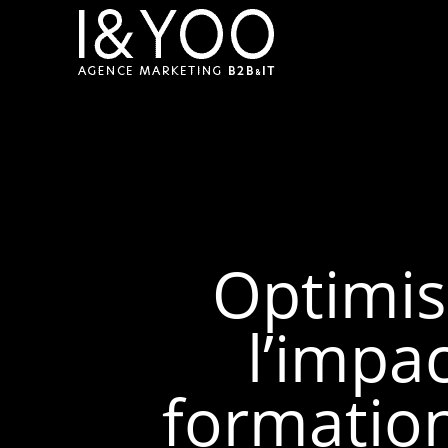
Optimis
l’impa
formation