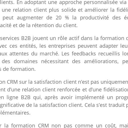
clients. En adoptant une approche personnalisée v
une relation client plus solide et améliorer la fidé
e peut augmenter de 20 % la productivité des éq
acité et de la rétention du client.
services B2B jouent un rôle actif dans la formation 
vec ces entités, les entreprises peuvent adapter 
ux attentes du marché. Les feedbacks recueillis lo
 des domaines nécessitant des améliorations, pe
 de formation.
tion CRM sur la satisfaction client n’est pas uniqueme
t d’une relation client renforcée et d’une fidélisat
 en ligne B2B qui, après avoir implémenté un pro
ificative de la satisfaction client. Cela s’est traduit
plémentaires.
 voir la formation CRM non pas comme un coût, m