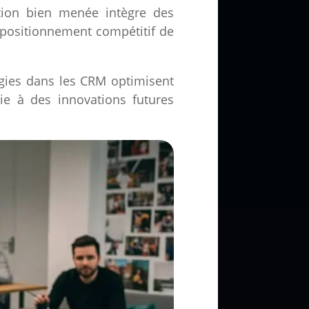
ation bien menée intègre des
le positionnement compétitif de
ogies dans les CRM optimisent
oie à des innovations futures