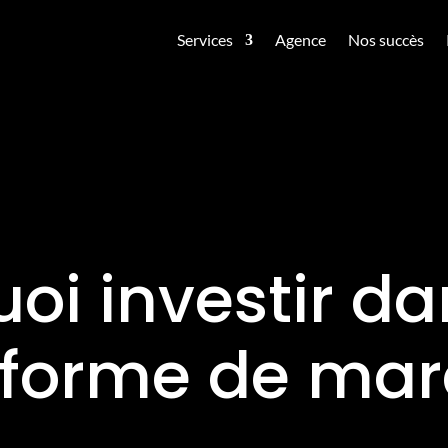
Services
Agence
Nos succès
oi investir d
eforme de mar