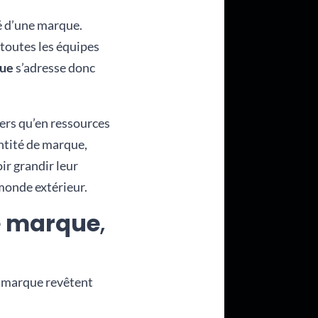
té d’une marque.
toutes les équipes
que
s’adresse donc
iers qu’en ressources
ntité de marque,
ir grandir leur
monde extérieur.
e marque
,
e marque revêtent