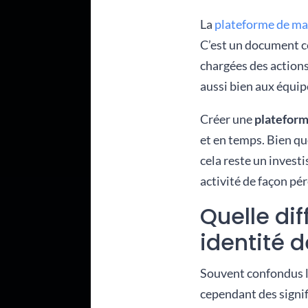
La
plateforme de m
C’est un document c
chargées des action
aussi bien aux équip
Créer une
platefor
et en temps. Bien qu
cela reste un invest
activité de façon pé
Quelle di
identité 
Souvent confondus l
cependant des signif