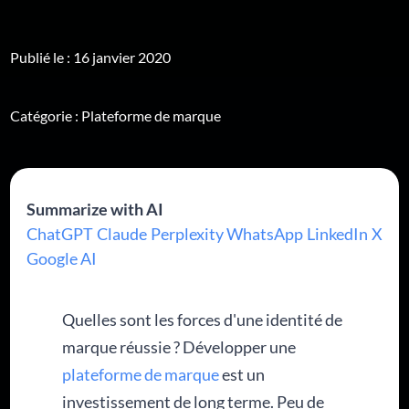
Publié le : 16 janvier 2020
Catégorie :
Plateforme de marque
Summarize with AI
ChatGPT
Claude
Perplexity
WhatsApp
LinkedIn
X
Google AI
Quelles sont les forces d'une identité de
marque réussie ? Développer une
plateforme de marque
est un
investissement de long terme. Peu de