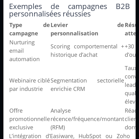
Exemples de campagnes B2B
personnalisées réussies
Type de
Levier de
Résu
campagne
personnalisation
atte
Nurturing
Scoring comportemental +
+30 
email
historique d’achat
d’ouv
automation
Tau
conv
Webinaire ciblé
Segmentation sectorielle
leads
par industrie
enrichie CRM
quali
élevé
Offre
Analyse
Réact
promotionnelle
récence/fréquence/montant
clien
exclusive
(RFM)
dorm
L’intégration d’Easiware, HubSpot ou Zoho