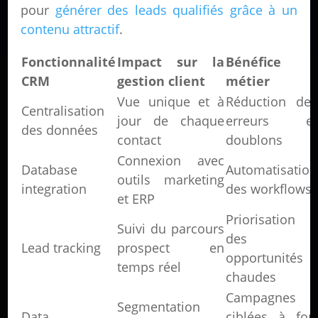
pour
générer des leads qualifiés grâce à un
contenu attractif
.
Fonctionnalité
Impact sur la
Bénéfice
CRM
gestion client
métier
Vue unique et à
Réduction des
Centralisation
jour de chaque
erreurs et
des données
contact
doublons
Connexion avec
Database
Automatisation
outils marketing
integration
des workflows
et ERP
Priorisation
Suivi du parcours
des
Lead tracking
prospect en
opportunités
temps réel
chaudes
Campagnes
Segmentation
Data
ciblées à fort