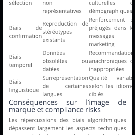
sélection
non
culturelles o
représentatives
démographiques
Renforcement d
Reproduction de
Biais de
préjugés dans le
stéréotypes
confirmation
messages
existants
marketing
Données
Recommandation
Biais
obsolètes ou
anachroniques o
temporel
datées
inappropriées
Surreprésentation
Qualité variabl
Biais
de certaines
selon les idiome
linguistique
langues
ciblés
Conséquences sur l’image de
marque et compliance risks
Les répercussions des biais algorithmiques
dépassent largement les aspects techniques