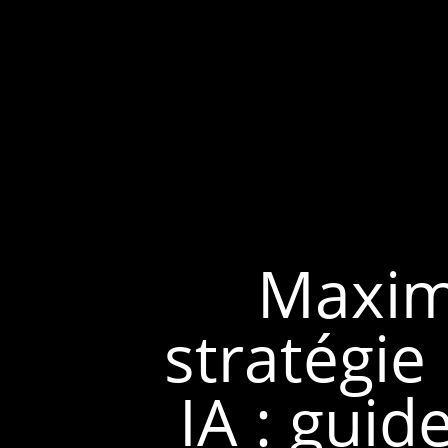
Maximi
stratégie
IA : guid