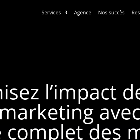
Services
Agence
Nos succès
Res
sez l’impact d
 marketing avec 
e complet des 