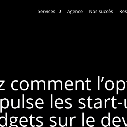
Services
Agence
Nos succès
Res
 comment l’op
ulse les start
dgets sur le de