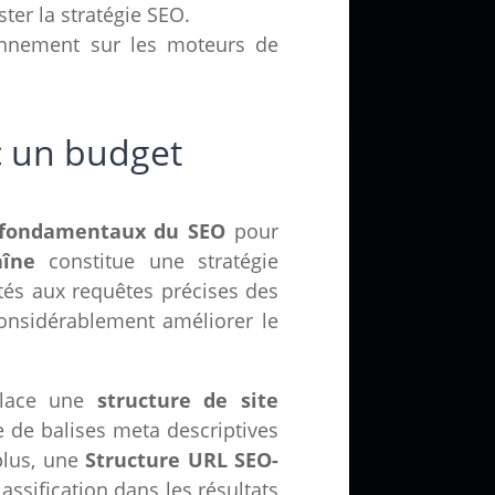
ter la stratégie SEO.
tionnement sur les moteurs de
c un budget
fondamentaux du SEO
pour
aîne
constitue une stratégie
ptés aux requêtes précises des
 considérablement améliorer le
place une
structure de site
use de balises meta descriptives
 plus, une
Structure URL SEO-
ssification dans les résultats