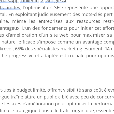
hatsApp
LinkedIn
X
Google AI
s limités
, l’optimisation SEO représente une oppor
tal. En exploitant judicieusement des mots-clés pert
aîne, même les entreprises aux ressources restr
tageux. L’un des fondements pour initier cet effort
s d’amélioration d’un site web pour maximiser sa vis
 naturel efficace s’impose comme un avantage compé
krevol, 65% des spécialistes marketing estiment l’IA es
che progressive et adaptée est cruciale pour optimise
t-ups à budget limité, offrant visibilité sans coût élev
ngue traîne attire un public ciblé avec peu de concur
ie les axes d’amélioration pour optimiser la performa
té et stratégique booste le trafic organique, essentiel