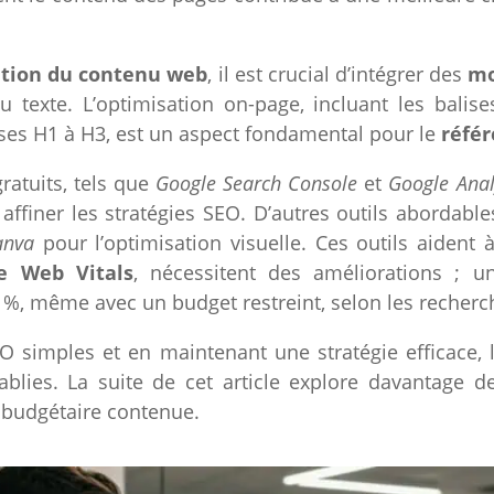
ation du contenu web
, il est crucial d’intégrer des
mo
du texte. L’optimisation on-page, incluant les balis
lises H1 à H3, est un aspect fondamental pour le
réfé
ratuits, tels que
Google Search Console
et
Google Anal
affiner les stratégies SEO. D’autres outils abordabl
anva
pour l’optimisation visuelle. Ces outils aiden
e Web Vitals
, nécessitent des améliorations ; u
0 %, même avec un budget restreint, selon les recherc
O simples et en maintenant une stratégie efficace, l
ablies. La suite de cet article explore davantage d
 budgétaire contenue.