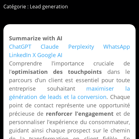
Catégorie :
Lead generation
Summarize with AI
ChatGPT
Claude
Perplexity
WhatsApp
LinkedIn
X
Google AI
Comprendre l’importance cruciale de
l’
optimisation des touchpoints
dans le
parcours d’un client est essentiel pour toute
entreprise souhaitant
maximiser la
génération de leads et la conversion
. Chaque
point de contact représente une opportunité
précieuse de
renforcer l’engagement
et de
personnaliser l’expérience du consommateur,
guidant ainsi chaque prospect sur le chemin
de la transformation en client fidèle. En