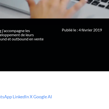
Publié le : 4 février 2019
g j'accompagne les
veloppement de leurs
ound et outbound en vente
tsApp
LinkedIn
X
Google AI