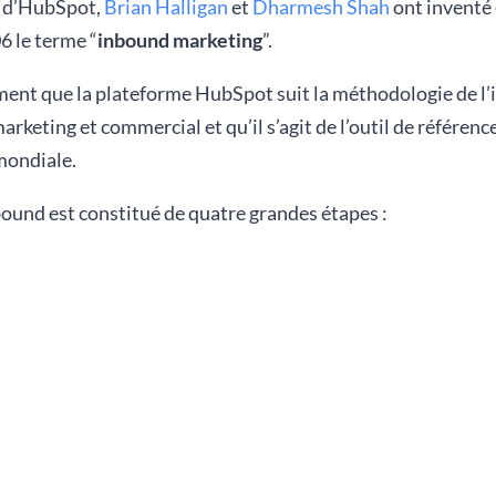
s d’HubSpot,
Brian Halligan
et
Dharmesh Shah
ont inventé e
6 le terme “
inbound marketing
”.
ement que la plateforme HubSpot suit la méthodologie de l
rketing et commercial et qu’il s’agit de l’outil de référenc
mondiale.
ound est constitué de quatre grandes étapes :