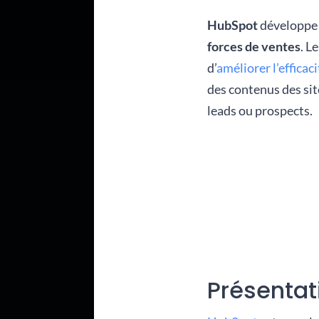
HubSpot
développe 
forces de ventes
. L
d’
améliorer l’effica
des contenus des sit
leads ou prospects.
Présentat