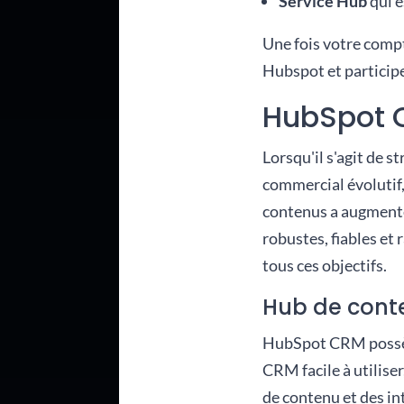
Service Hub
qui e
Une fois votre compte
Hubspot et participe
HubSpot C
Lorsqu'il s'agit de s
commercial évolutif,
contenus a augmenté 
robustes, fiables e
tous ces objectifs.
Hub de cont
HubSpot CRM possède
CRM facile à utilis
de contenu et des int