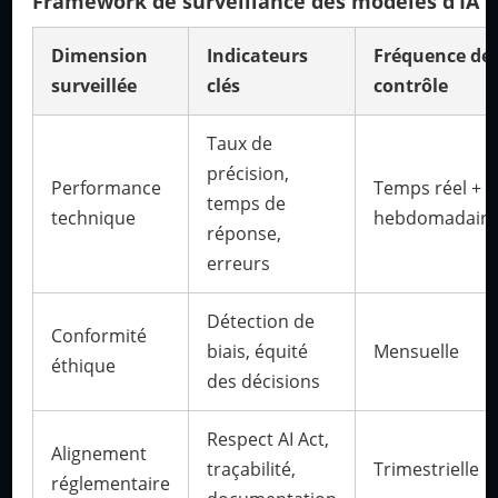
Framework de surveillance des modèles d’IA
Dimension
Indicateurs
Fréquence de
surveillée
clés
contrôle
Taux de
précision,
Performance
Temps réel +
temps de
technique
hebdomadair
réponse,
erreurs
Détection de
Conformité
biais, équité
Mensuelle
éthique
des décisions
Respect AI Act,
Alignement
traçabilité,
Trimestrielle
réglementaire