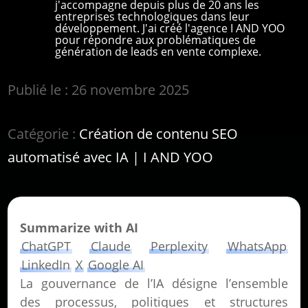
j'accompagne depuis plus de 20 ans les
entreprises technologiques dans leur
développement. J'ai créé l'agence I AND YOO
pour répondre aux problématiques de
génération de leads en vente complexe.
Publié le : 26 novembre 2025
Catégorie :
Création de contenu SEO
automatisé avec IA | I AND YOO
Summarize with AI
ChatGPT
Claude
Perplexity
WhatsApp
LinkedIn
X
Google AI
La gouvernance de l’IA désigne l’ensemble
des processus, politiques et structures