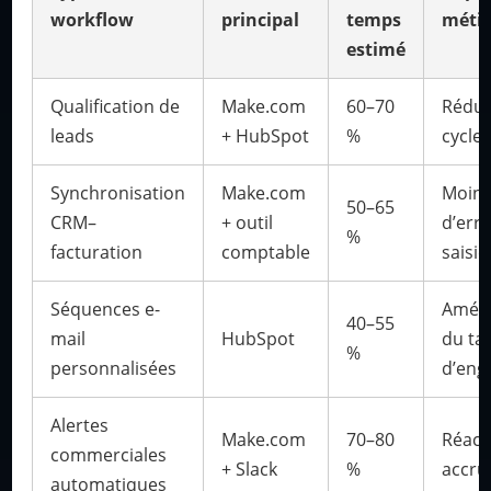
workflow
principal
temps
métie
estimé
Qualification de
Make.com
60–70
Réduc
leads
+ HubSpot
%
cycle
Synchronisation
Make.com
Moin
50–65
CRM–
+ outil
d’err
%
facturation
comptable
saisie
Séquences e-
Améli
40–55
mail
HubSpot
du ta
%
personnalisées
d’en
Alertes
Make.com
70–80
Réacti
commerciales
+ Slack
%
accru
automatiques