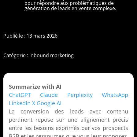
pour répondre aux problématiques de
génération de leads en vente complexe.
Publié le : 13 mars 2026
Catégorie :
Inbound marketing
Summarize with AI
ChatGPT
Claude
Perplexity
WhatsApp
LinkedIn
X
Google AI
La conversion des leads avec contenu
pertinent repose sur une alignement précis
entre les besoins exprimés par vos prospects
B2B et les ressources que vous leur proposez.