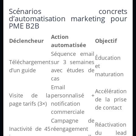
Scénarios concrets
d’automatisation marketing pour
PME B2B
Action
Déclencheur
Objectif
automatisée
Séquence email
Éducation
Téléchargement
sur 3 semaines
et
d’un guide
avec études de
maturation
cas
Email
Accélération
Visite de la
personnalisé +
de la prise
page tarifs (3×)
notification
de contact
commerciale
Campagne de
Réactivation
Inactivité de 45
réengagement
du lead