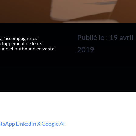
Publié le : 19 avril
g j'accompagne les
veloppement de leurs
2019
ound et outbound en vente
tsApp
LinkedIn
X
Google AI