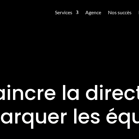
Services
Agence
Nos succès
incre la direct
rquer les éq