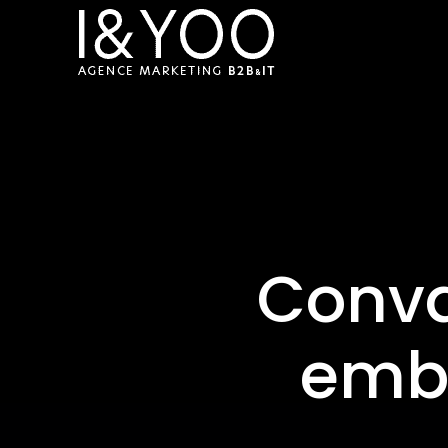
Conva
emba