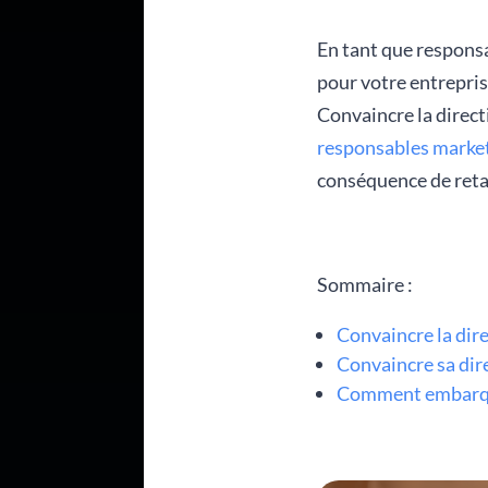
En tant que responsa
pour votre entreprise
Convaincre la directi
responsables marke
conséquence de reta
Sommaire :
Convaincre la dire
Convaincre sa dir
Comment embarquer