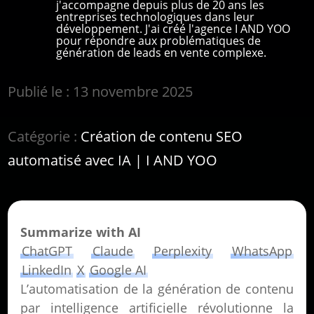
j'accompagne depuis plus de 20 ans les
entreprises technologiques dans leur
développement. J'ai créé l'agence I AND YOO
pour répondre aux problématiques de
génération de leads en vente complexe.
Publié le : 13 novembre 2025
Catégorie :
Création de contenu SEO
automatisé avec IA | I AND YOO
Summarize with AI
ChatGPT
Claude
Perplexity
WhatsApp
LinkedIn
X
Google AI
L’automatisation de la génération de contenu
par intelligence artificielle révolutionne la