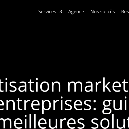
Services
Agence
Nos succès
Res
isation market
ntreprises: gu
meilleures solu