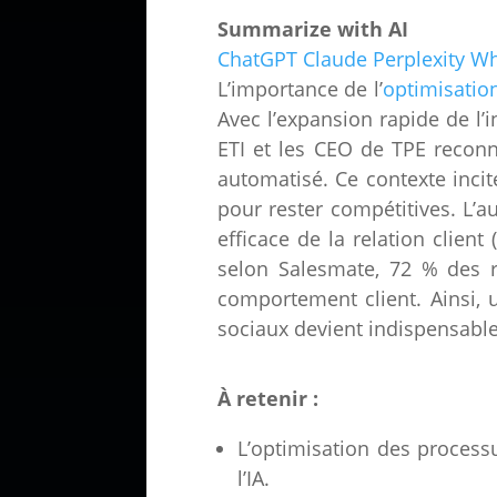
Summarize with AI
ChatGPT
Claude
Perplexity
Wh
L’importance de l’
optimisatio
Avec l’expansion rapide de l’i
ETI et les CEO de TPE reconna
automatisé. Ce contexte inci
pour rester compétitives. L’
efficace de la relation clien
selon Salesmate, 72 % des r
comportement client. Ainsi, 
sociaux devient indispensabl
À retenir :
L’optimisation des processu
l’IA.