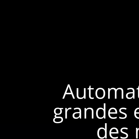
Automat
grandes e
des 