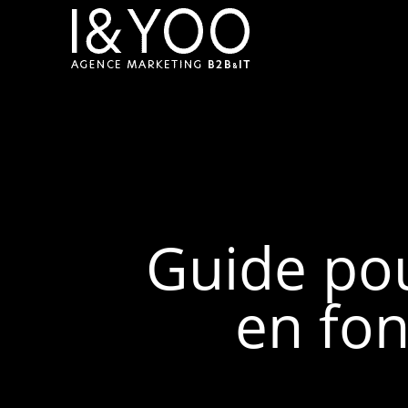
Guide pou
en fon