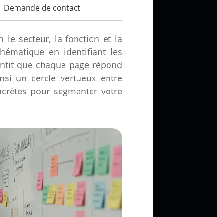
Demande de contact
 le secteur, la fonction et la
hématique en identifiant les
antit que chaque page répond
nsi un cercle vertueux entre
ncrètes pour segmenter votre