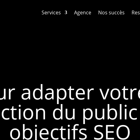
Services
Agence
Nos succès
Res
r adapter votr
ction du public
objectifs SEO