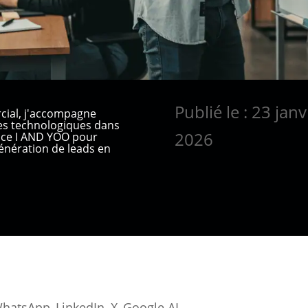
Publié le : 23 janv
cial, j'accompagne
ses technologiques dans
2026
ence I AND YOO pour
nération de leads en
hatsApp
LinkedIn
X
Google AI