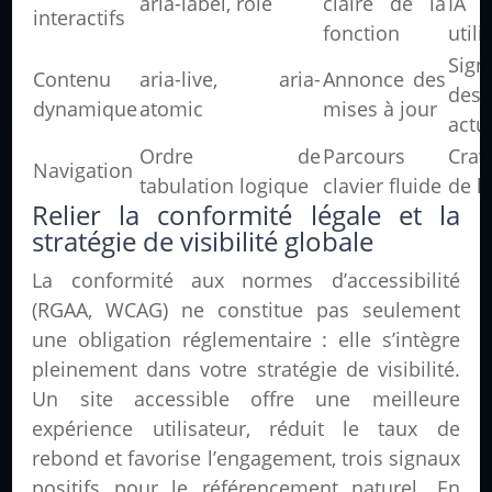
aria-label, role
claire de la
IA d
interactifs
fonction
utili
Sign
Contenu
aria-live, aria-
Annonce des
des
dynamique
atomic
mises à jour
actu
Ordre de
Parcours
Craw
Navigation
tabulation logique
clavier fluide
de l
Relier la conformité légale et la
stratégie de visibilité globale
La conformité aux normes d’accessibilité
(RGAA, WCAG) ne constitue pas seulement
une obligation réglementaire : elle s’intègre
pleinement dans votre stratégie de visibilité.
Un site accessible offre une meilleure
expérience utilisateur, réduit le taux de
rebond et favorise l’engagement, trois signaux
positifs pour le référencement naturel. En