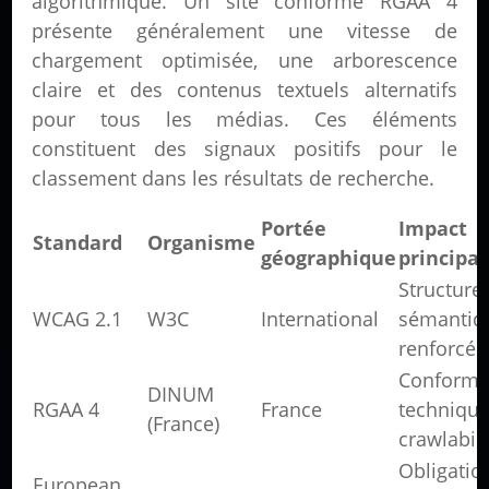
algorithmique. Un site conforme RGAA 4
présente généralement une vitesse de
chargement optimisée, une arborescence
claire et des contenus textuels alternatifs
pour tous les médias. Ces éléments
constituent des signaux positifs pour le
classement dans les résultats de recherche.
Portée
Impact 
Standard
Organisme
géographique
principal
Structure
WCAG 2.1
W3C
International
sémantiq
renforcée
Conformi
DINUM
RGAA 4
France
technique
(France)
crawlabili
Obligatio
European