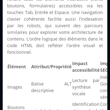
boutons, formulaires) accessibles via les
touches Tab, Entrée et Espace. Une navigation
clavier cohérente facilite aussi l’indexation
par les robots, qui suivent des parcours
similaires pour explorer votre architecture de
contenu. L’ordre logique des éléments dans le
code HTML doit refléter l’ordre visuel et
fonctionnel.
Impact
Imp
Élément
Attribut/Propriété
accessibilité
SEO
Inde
Lecture par
Balise ALT
Goog
Images
synthèse
descriptive
cont
vocale
sém
Identification
Com
Boutons