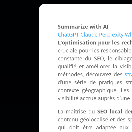
Summarize with AI
ChatGPT
Claude
Perplexity
Wh
L’optimisation pour les rec
cruciale pour les responsable
constante du SEO, le ciblag
qualifié et améliorer la visi
méthodes, découvrez des
st
d’une série de pratiques st
contexte géographique. Les 
visibilité accrue auprès d’une
La maîtrise du
SEO local
dem
contenu géolocalisé et des sp
qui doit être adaptée aux 