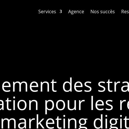
Services
Agence
Nos succès
Res
lement des stra
ation pour les 
 marketing digi