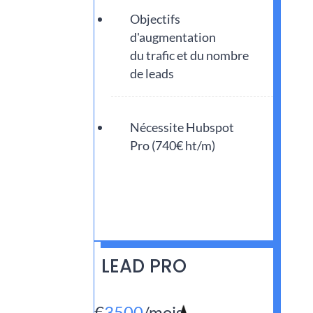
Objectifs
d'augmentation
du trafic et du nombre
de leads
Nécessite Hubspot
Pro (740€ ht/m)
LEAD PRO
€
3500
/
mois