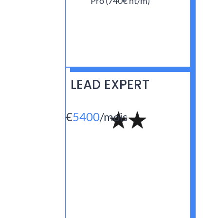
Pro (740€ ht/m)
LEAD EXPERT
€
5400
/
mois