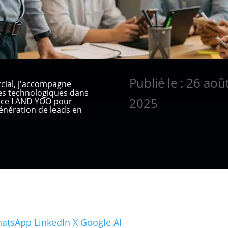
Publié le : 26 aoû
cial, j'accompagne
ses technologiques dans
2025
ence I AND YOO pour
nération de leads en
atsApp
LinkedIn
X
Google AI