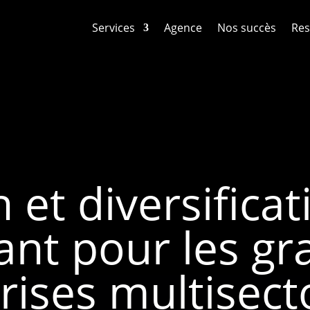
Services
Agence
Nos succès
Res
 et diversificat
ant pour les gr
rises multisecto