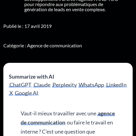
pour répondre aux problématiques de
génération de leads en vente complexe.
Publié le : 17 avril 2019
Catégorie :
Agence de communication
Summarize with AI
ChatGPT
Claude
Perplexity
WhatsApp
LinkedIn
X
Google AI
Vaut-il mieux travailler avec une
agence
de communication
ou faire le travail en
interne ? C’est une question que