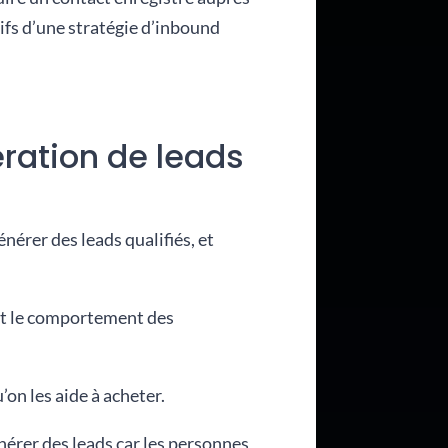
tifs d’une stratégie d’inbound
ération de leads
er des leads qualifiés, et
et le comportement des
’on les aide à acheter.
érer des leads car les personnes