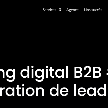
Services
Agence
Nos succès
g digital B2B
ration de lead