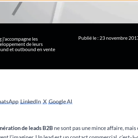
Publié le : 23 novembre 201
g j'accompagne les
veloppement de leurs
ound et outbound en vente
atsApp
LinkedIn
X
Google AI
nération de leads B2B
ne sont pas une mince affaire, mais 
nt l’imaginer. Un lead est un contact commercial, c’est-à-