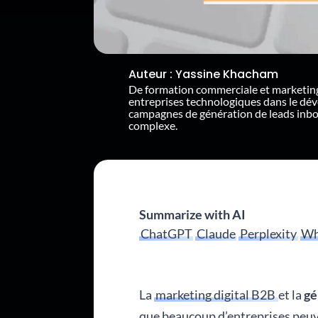
Auteur :
Yassine Khacham
De formation commerciale et marketin
entreprises technologiques dans le dé
campagnes de génération de leads inb
complexe.
Summarize with AI
ChatGPT
Claude
Perplexity
Wh
La
marketing digital B2B
et la
gé
que beaucoup d’entreprises peuve