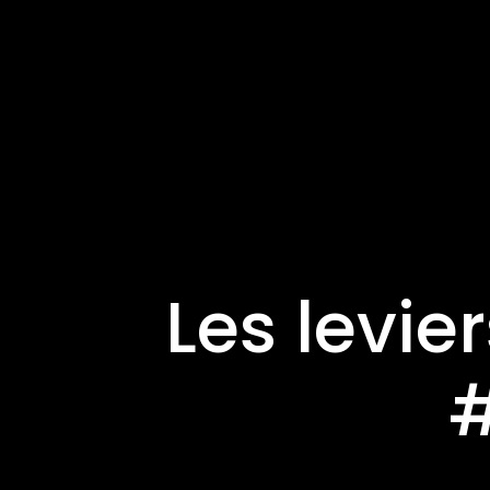
Les levie
#