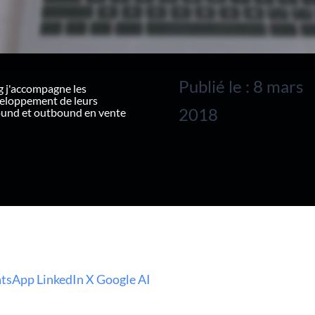
Publié le : 8 mars
g j'accompagne les
veloppement de leurs
2018
ound et outbound en vente
tsApp
LinkedIn
X
Google AI