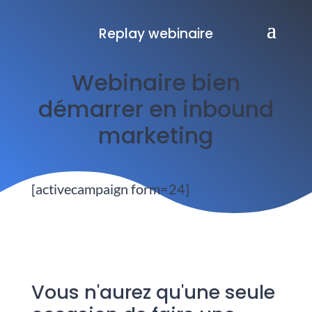
Replay webinaire
Webinaire bien
démarrer en inbound
marketing
[activecampaign form=24]
Vous n'aurez qu'une seule